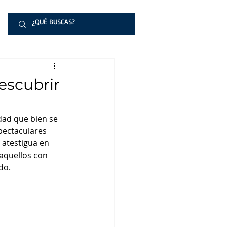
escubrir
dad que bien se 
pectaculares 
 atestigua en 
quellos con 
o.  