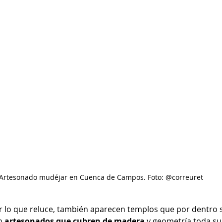
Artesonado mudéjar en Cuenca de Campos. Foto: @correuret
ior lo que reluce, también aparecen templos que por dentro
n 
artesonados que cubren de madera
 y geometría toda s