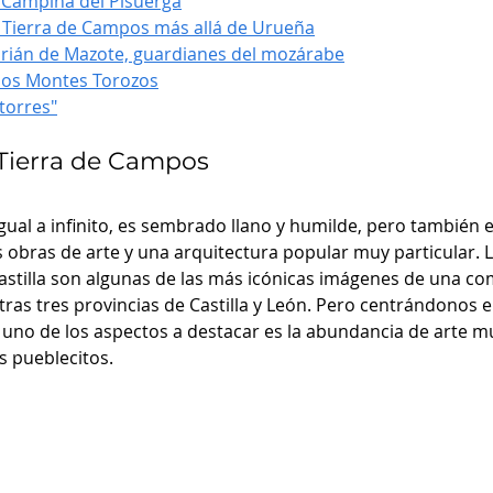
 Campiña del Pisuerga
 Tierra de Campos más allá de Urueña
ián de Mazote, guardianes del mozárabe
 los Montes Torozos
 torres"
 Tierra de Campos
ual a infinito, es sembrado llano y humilde, pero también e
as obras de arte y una arquitectura popular muy particular. 
Castilla son algunas de las más icónicas imágenes de una c
as tres provincias de Castilla y León. Pero centrándonos en
 uno de los aspectos a destacar es la abundancia de arte mu
s pueblecitos. 