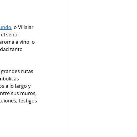
mundo
, o Villalar 
l sentir 
aroma a vino, o 
idad tanto 
 grandes rutas 
mbólicas 
s a lo largo y 
entre sus muros, 
ciones, testigos 