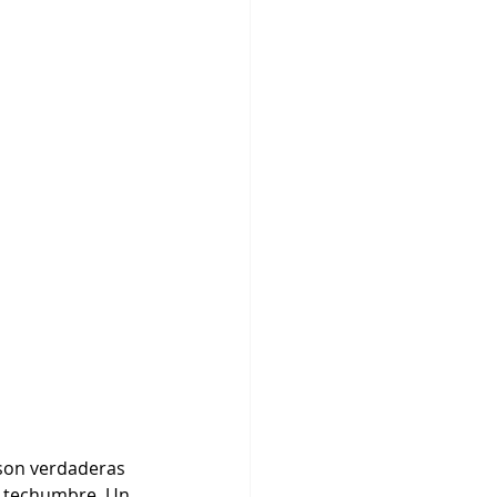
 son verdaderas 
u techumbre. Un 