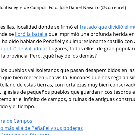
ontealegre de Campos. Foto: José Daniel Navarro (@correuret)
illas, localidad donde se firmó el 
Tratado que dividió el 
nde se 
libró la batalla
 que imprimió una profunda herida en e
 ha oído hablar de Peñafiel y su impresionante castillo con 
bonito” de Valladolid
. Lugares, todos ellos, de gran popular
la provincia. Pero, ¿qué hay de los demás? 
los pueblos vallisoletanos que pasan desapercibidos en las
ro que bien merecen una visita. Rincones que nos regalan si
stellano de estas tierras, con fortalezas muy bien conservado
o, iglesias de pequeños pueblos que guardan ricos tesoros 
mplar el infinito de campos, o ruinas de antiguas construc
vido y el tiempo.
erra de Campos
o más allá de Peñafiel y sus bodegas