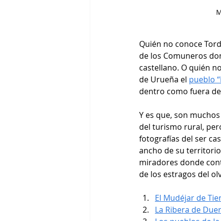
M
Quién no conoce Tordes
de los Comuneros do
castellano. O quién no
de Urueña el 
pueblo “
dentro como fuera de 
Y es que, son muchos 
del turismo rural, pe
fotografías del ser ca
ancho de su territori
miradores donde conte
de los estragos del ol
El Mudéjar de Ti
La Ribera de Duer