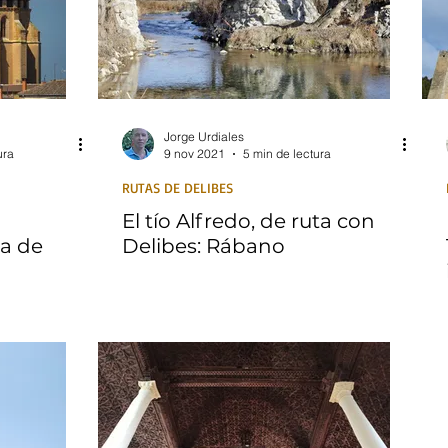
Jorge Urdiales
ura
9 nov 2021
5 min de lectura
RUTAS DE DELIBES
El tío Alfredo, de ruta con
ra de
Delibes: Rábano