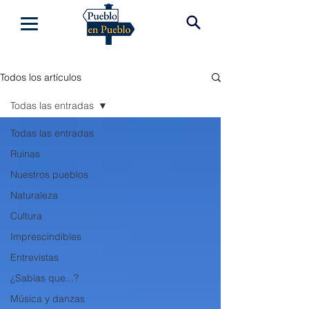
Todos los artículos
Todas las entradas
Todas las entradas
Ruinas
Nuestros pueblos
Naturaleza
Cultura
Imprescindibles
Entrevistas
¿Sabías que...?
Música y danzas