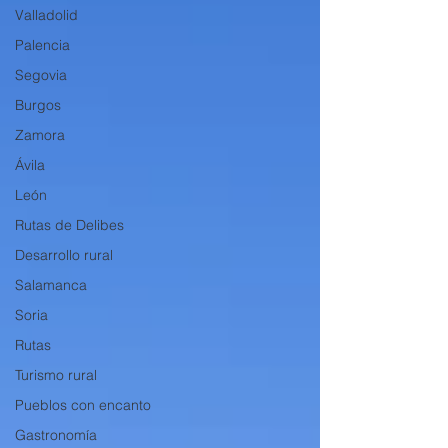
Valladolid
Palencia
Segovia
Burgos
Zamora
Ávila
León
Rutas de Delibes
Desarrollo rural
Salamanca
Soria
Rutas
Turismo rural
Pueblos con encanto
Gastronomía