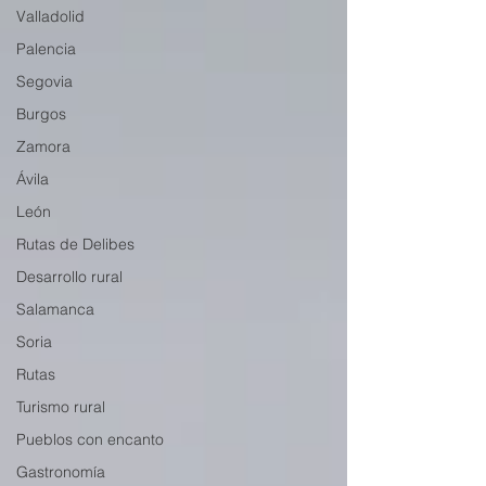
Valladolid
Palencia
Segovia
Burgos
Zamora
Ávila
León
Rutas de Delibes
Desarrollo rural
Salamanca
Soria
Rutas
Turismo rural
Pueblos con encanto
Gastronomía