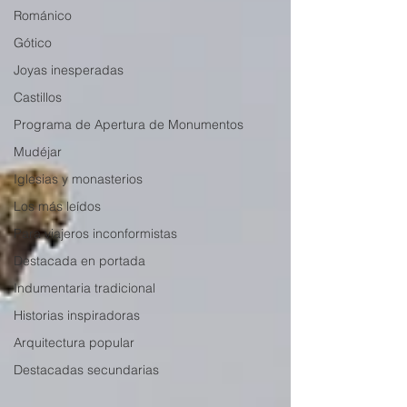
Románico
Gótico
Joyas inesperadas
Castillos
Programa de Apertura de Monumentos
Mudéjar
Iglesias y monasterios
Los más leídos
Para viajeros inconformistas
Destacada en portada
Indumentaria tradicional
Historias inspiradoras
Arquitectura popular
Destacadas secundarias