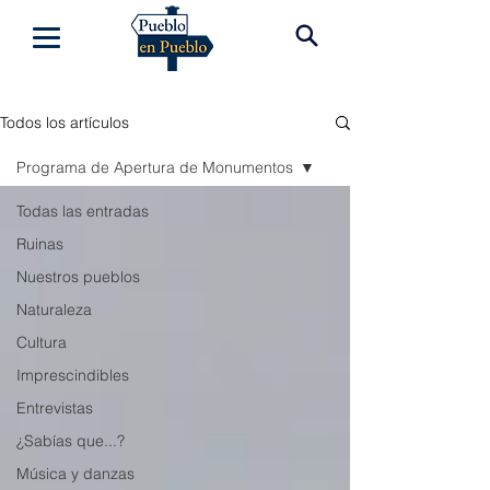
Todos los artículos
Programa de Apertura de Monumentos
Todas las entradas
Ruinas
Nuestros pueblos
Naturaleza
Cultura
Imprescindibles
Entrevistas
¿Sabías que...?
Música y danzas