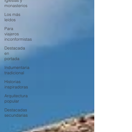
Iglesias y
monasterios
Los más
leídos
Para
viajeros
inconformistas
Destacada
en
portada
Indumentaria
tradicional
Historias
inspiradoras
Arquitectura
popular
Destacadas
secundarias