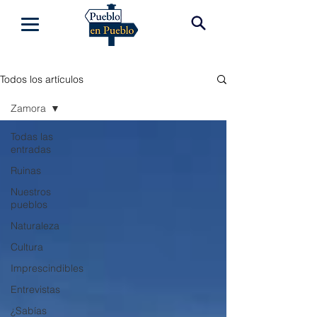
Todos los artículos
Zamora
Todas las
entradas
Ruinas
Nuestros
pueblos
Naturaleza
Cultura
Imprescindibles
Entrevistas
¿Sabías