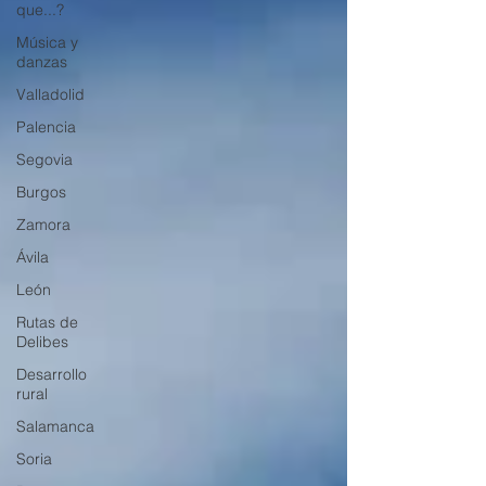
que...?
Música y
danzas
Valladolid
Palencia
Segovia
Burgos
Zamora
Ávila
León
Rutas de
Delibes
Desarrollo
rural
Salamanca
Soria