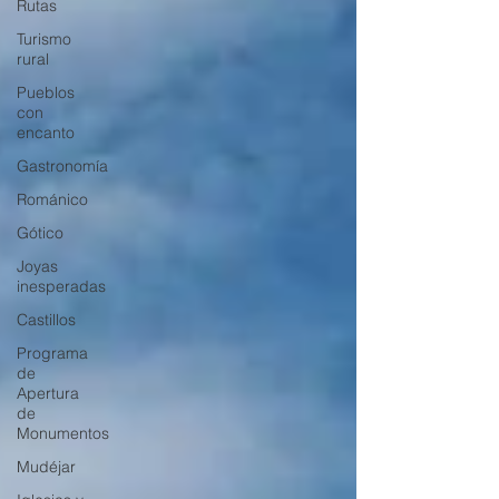
Rutas
Turismo
rural
Pueblos
con
encanto
Gastronomía
Románico
Gótico
Joyas
inesperadas
Castillos
Programa
de
Apertura
de
Monumentos
Mudéjar