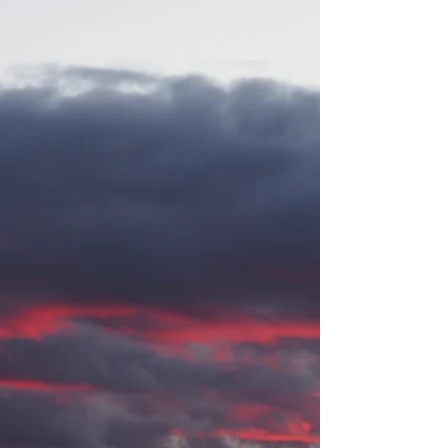
Castilla y León que debes
conocer
Castilla y León alberga una impresionante
cantidad de puentes medievales que han
resistido el paso del tiempo.