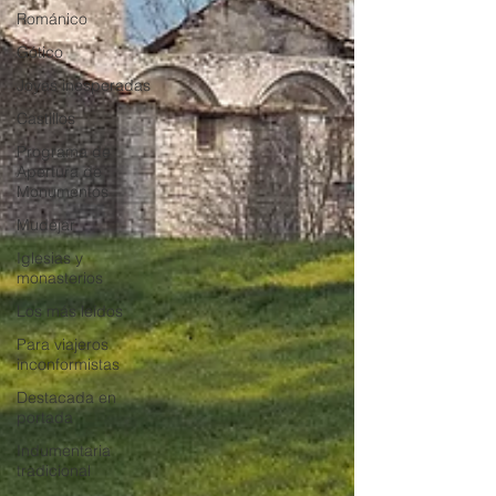
Románico
Gótico
Joyas inesperadas
Castillos
Programa de
Apertura de
Monumentos
Mudéjar
Iglesias y
monasterios
Los más leídos
Para viajeros
inconformistas
Destacada en
portada
Indumentaria
tradicional