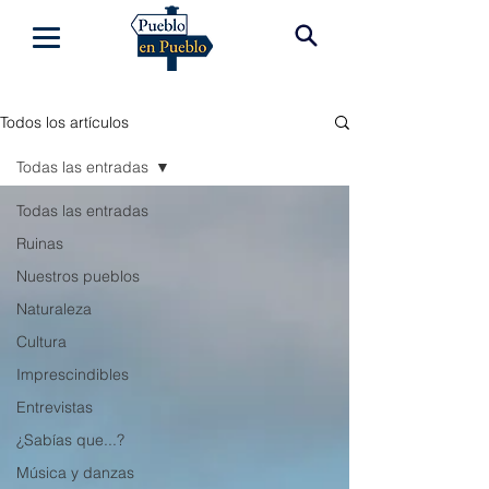
Todos los artículos
Todas las entradas
Todas las entradas
Ruinas
Nuestros pueblos
Naturaleza
Cultura
Imprescindibles
Entrevistas
¿Sabías que...?
Música y danzas