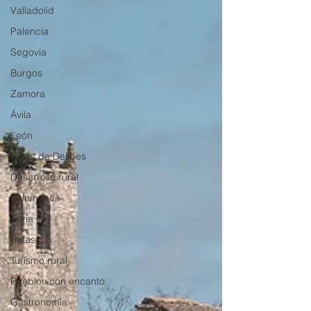
Valladolid
Palencia
Segovia
Burgos
Zamora
Ávila
León
Rutas de Delibes
Desarrollo rural
Salamanca
Soria
Rutas
Turismo rural
Pueblos con encanto
Gastronomía