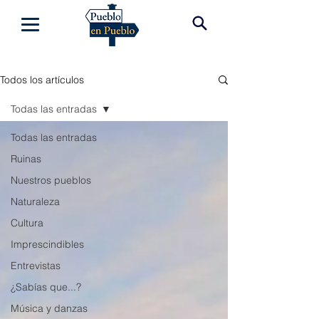
Todos los artículos
Todas las entradas
Todas las entradas
Ruinas
Nuestros pueblos
Naturaleza
Cultura
Imprescindibles
Entrevistas
¿Sabías que...?
Música y danzas