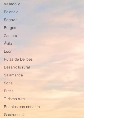
Valladolid
Palencia
Segovia
Burgos
Zamora
Ávila
León
Rutas de Delibes
Desarrollo rural
Salamanca
Soria
Rutas
Turismo rural
Pueblos con encanto
Gastronomía