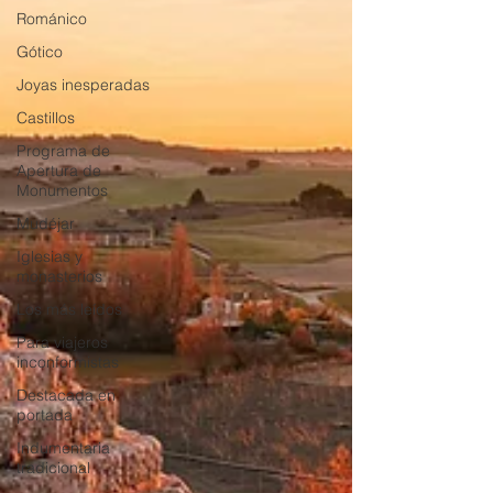
Románico
Gótico
Joyas inesperadas
Castillos
Programa de
Apertura de
Monumentos
Mudéjar
Iglesias y
monasterios
Los más leídos
Para viajeros
inconformistas
Destacada en
portada
Indumentaria
tradicional