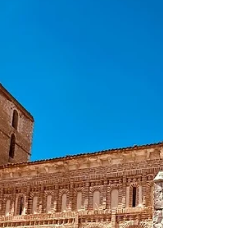
gran belleza situada en un
enclave singular
En un entorno privilegiado, junto al Parque
Natural de las Hoces del río Duratón en
Segovia, se encuentra la villa medieval de
Sepúlveda....