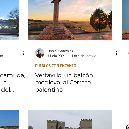
Daniel González
ra
14 dic 2021
4 min de lectura
PUEBLOS CON ENCANTO
ntamuda,
Vertavillo, un balcón
 la
medieval al Cerrato
 del
palentino