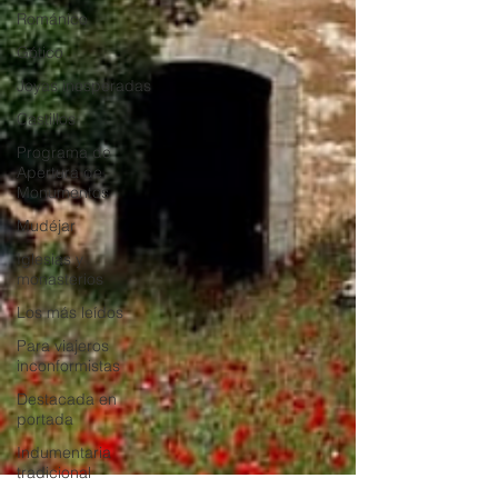
Románico
Gótico
Joyas inesperadas
Castillos
Programa de
Apertura de
Monumentos
Mudéjar
Iglesias y
monasterios
Los más leídos
Para viajeros
inconformistas
Destacada en
portada
Indumentaria
tradicional