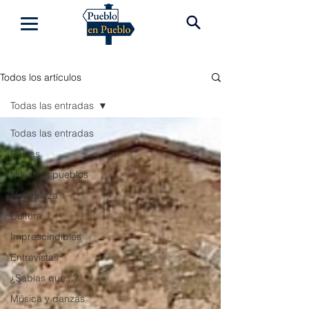
Todos los artículos
Todas las entradas
Todas las entradas
Ruinas
Nuestros pueblos
Naturaleza
Cultura
Imprescindibles
Entrevistas
¿Sabías que...?
Música y danzas