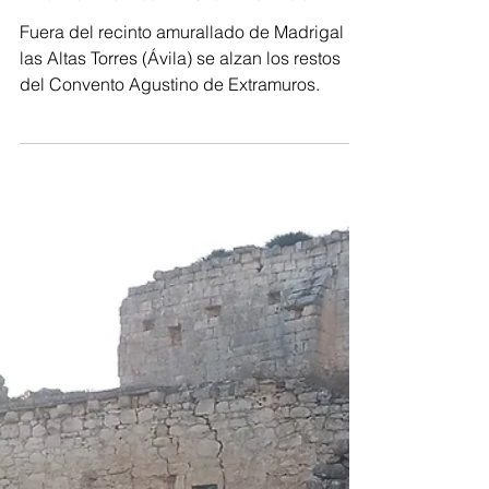
Rebeca Díez
2 min de lectura
El "Escorial de Castilla", un
monumento BIC en ruinas
Fuera del recinto amurallado de Madrigal de
las Altas Torres (Ávila) se alzan los restos
del Convento Agustino de Extramuros.