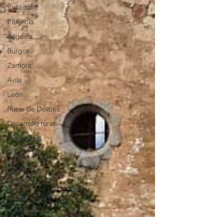
Valladolid
Palencia
Segovia
Burgos
Zamora
Ávila
León
Rutas de Delibes
Desarrollo rural
Salamanca
Soria
Rutas
Turismo rural
Pueblos con encanto
Gastronomía