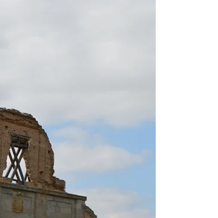
ruinas de Castilla y León que
necesitas conocer
Castilla y León es tierra de ruinas, y entre
ellas puedes encontrar increíbles
monasterios de siglos de antigüedad con el
cielo como techo.