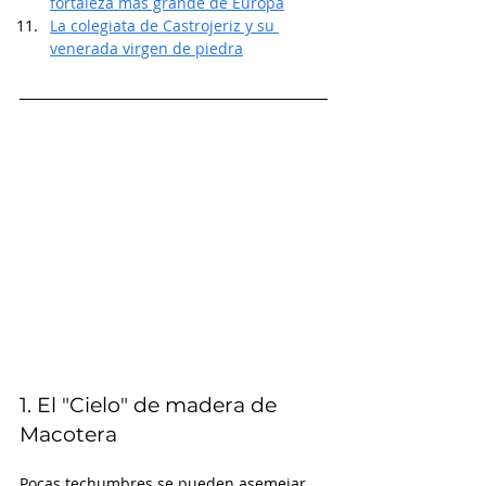
fortaleza más grande de Europa
La colegiata de Castrojeriz y su 
venerada virgen de piedra
1. El "Cielo" de madera de 
Macotera 
Pocas techumbres se pueden asemejar 