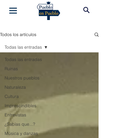
Todos los artículos
Todas las entradas
Todas las entradas
Ruinas
Nuestros pueblos
Naturaleza
Cultura
Imprescindibles
Entrevistas
¿Sabías que...?
Música y danzas