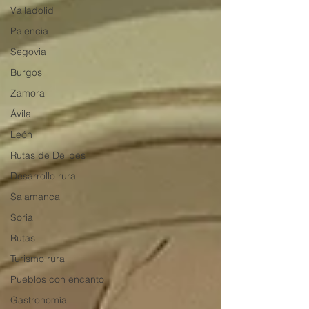
Valladolid
Palencia
Segovia
Burgos
Zamora
Ávila
León
Rutas de Delibes
Desarrollo rural
Salamanca
Soria
Rutas
Turismo rural
Pueblos con encanto
Gastronomía