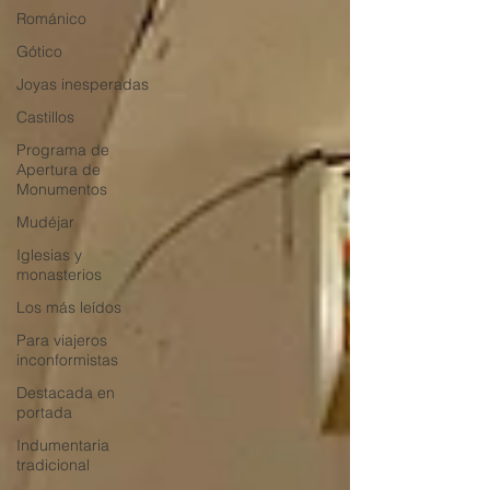
Románico
Gótico
Joyas inesperadas
Castillos
Programa de
Apertura de
Monumentos
Mudéjar
Iglesias y
monasterios
Los más leídos
Para viajeros
inconformistas
Destacada en
portada
Indumentaria
tradicional