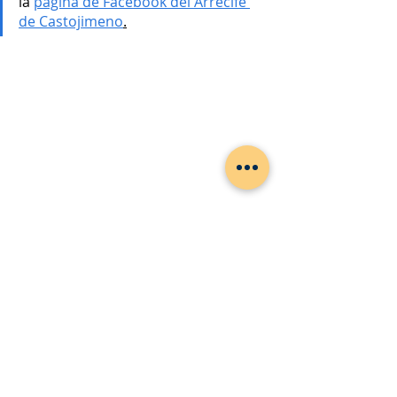
la 
página de Facebook del Arrecife 
de Castojimeno
.
Segovia
Pueblos de Segovia
Naturaleza de Segovia
Rutas de Segovia
Tierra de Sepúlveda
Castrojimeno
Arrecife de Castrojimeno
geología
Nuestros pueblos
Segovia
Rutas