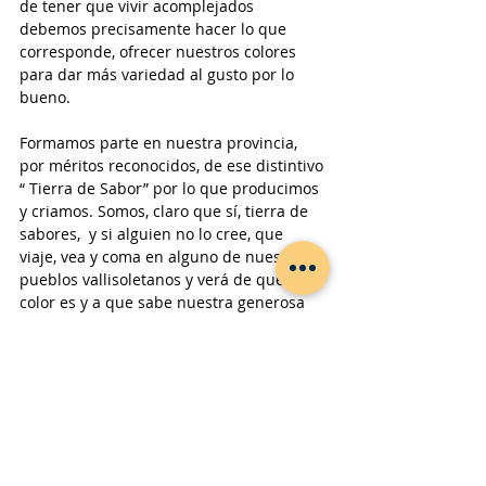
de tener que vivir acomplejados 
debemos precisamente hacer lo que 
corresponde, ofrecer nuestros colores 
para dar más variedad al gusto por lo 
bueno.
Formamos parte en nuestra provincia, 
por méritos reconocidos, de ese distintivo 
“ Tierra de Sabor” por lo que producimos 
y criamos. Somos, claro que sí, tierra de 
sabores,  y si alguien no lo cree, que 
viaje, vea y coma en alguno de nuestros 
pueblos vallisoletanos y verá de qué 
color es y a que sabe nuestra generosa 
provincia
Valladolid
realidad rural
Pilar Martínez
Naturaleza de Valladolid
Naturaleza
Gastronomía
Campos de Castilla
Colores
Naturaleza
Cultura
Valladolid