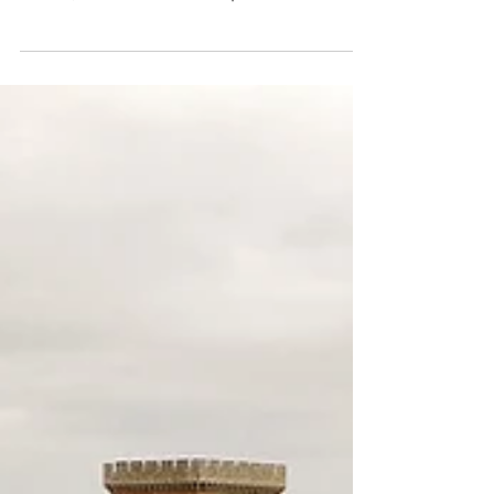
cada 23 de abril en recuerdo a la Batalla de
Villalar, como los murales que decoran los
municipios