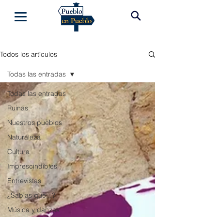
Todos los artículos
Todas las entradas
Todas las entradas
Ruinas
Nuestros pueblos
Naturaleza
Cultura
Imprescindibles
Entrevistas
¿Sabías que...?
Música y danzas