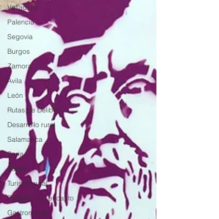
Valladolid
Palencia
Segovia
Burgos
Zamora
Ávila
León
Rutas de Delibes
Desarrollo rural
Salamanca
Soria
Rutas
Turismo rural
Pueblos con encanto
Gastronomía