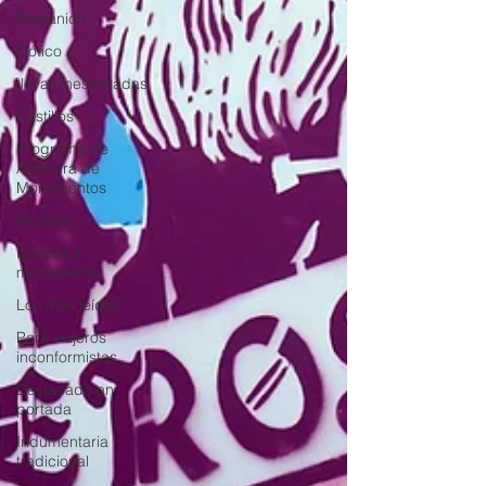
Románico
Gótico
Joyas inesperadas
Castillos
Programa de
Apertura de
Monumentos
Mudéjar
Iglesias y
monasterios
Los más leídos
Para viajeros
inconformistas
Destacada en
portada
Indumentaria
tradicional