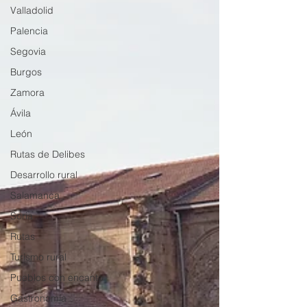
Valladolid
Palencia
Segovia
Burgos
Zamora
Ávila
León
Rutas de Delibes
Desarrollo rural
Salamanca
Soria
Rutas
Turismo rural
Pueblos con encanto
Gastronomía