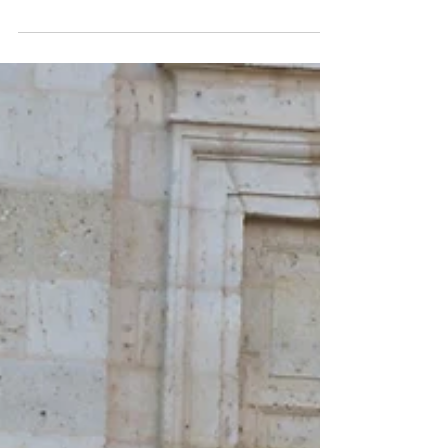
Rebeca Díez
2 min de lectura
Entre el cielo y la tierra, Medina
de Rioseco
La denominada Ciudad de los Almirantes es
la cabeza de la comarca de la Tierra de
Campos y ha sido declarada Conjunto
Histórico...