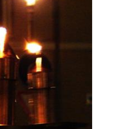
Raquel González
3 min de lectura
¿Sabías que…? Especial Semana
Santa
La Semana Santa vallisoletana está llena de
curiosidades y anécdotas meritorias de
recoger, pero esta tarea es imposible
porque en cada...