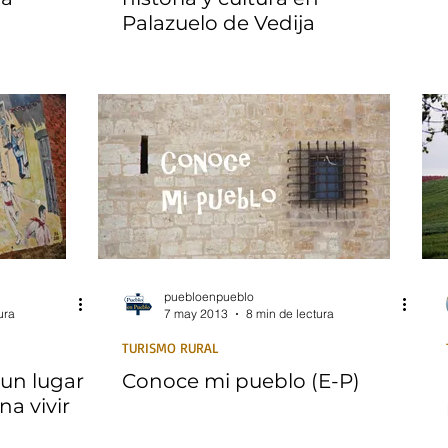
Palazuelo de Vedija
puebloenpueblo
ura
7 may 2013
8 min de lectura
TURISMO RURAL
 un lugar
Conoce mi pueblo (E-P)
a vivir