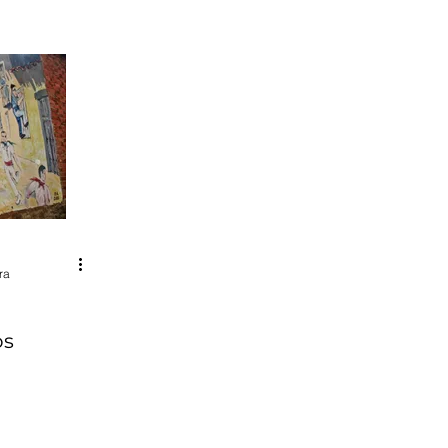
ra
os