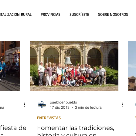
ITALIZACION RURAL
PROVINCIAS
SUSCRÍBETE
SOBRE NOSOTROS
puebloenpueblo
ura
17 dic 2013
3 min de lectura
ENTREVISTAS
fiesta de
Fomentar las tradiciones,
da
historia y cultura en