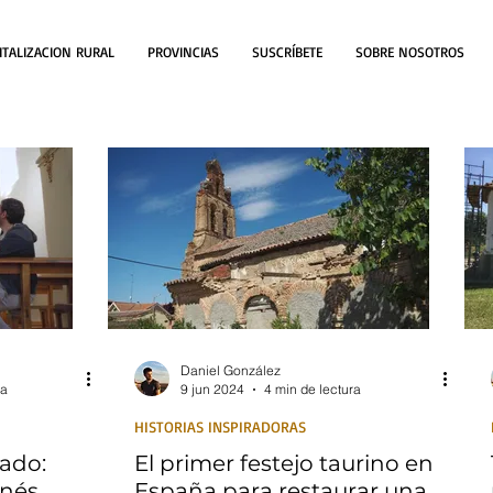
ITALIZACION RURAL
PROVINCIAS
SUSCRÍBETE
SOBRE NOSOTROS
Daniel González
ra
9 jun 2024
4 min de lectura
HISTORIAS INSPIRADORAS
ado:
El primer festejo taurino en
onés
España para restaurar una