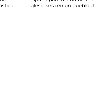
ístico
iglesia será en un pueblo de
de un
Zamora