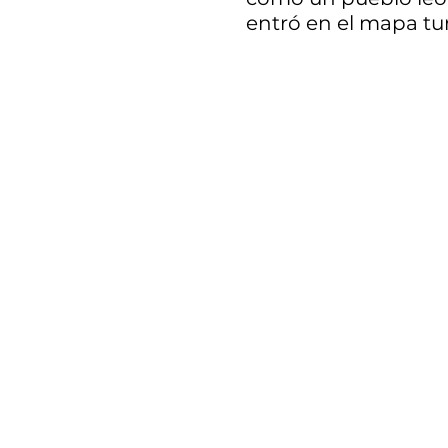
entró en el mapa tur
gracias a la mirada 
adolescente