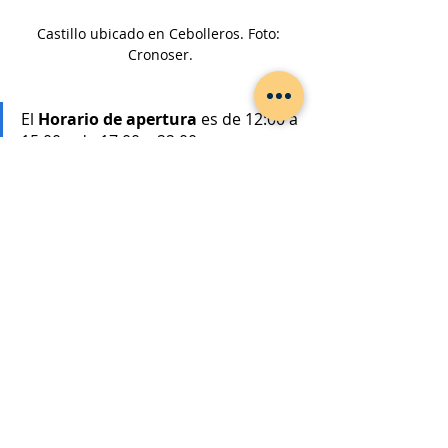
Castillo ubicado en Cebolleros. Foto: 
Cronoser.
El 
Horario de apertura
 es de 12:00 a 
15:00 y de 17:00 a 22:00.
Para poder visitar el castillo de las 
cuevas hay que ir entre el 1 de julio 
hasta mediados de septiembre. 
Semana Santa y puentes también 
está abierto, pero no el puente de la 
Constitución ni las navidades.
Arenillas de Muñó
Los Padilla levantaron esta fortificación a 
mediados del siglo XV. Su torre del 
homenaje es de planta cuadrada, tiene 