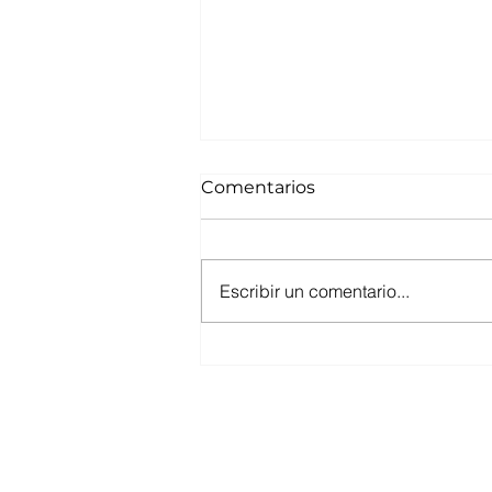
Comentarios
Escribir un comentario...
Tejeda de Tosande: un
bosque milenario entre
montañas y silencio