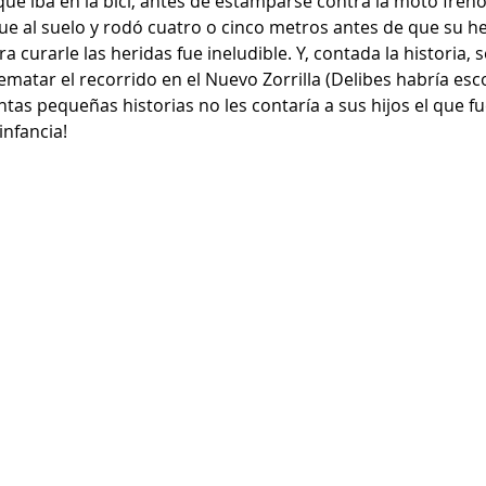
e iba en la bici, antes de estamparse contra la moto frenó
e al suelo y rodó cuatro o cinco metros antes de que su h
ara curarle las heridas fue ineludible. Y, contada la historia, 
rematar el recorrido en el Nuevo Zorrilla (Delibes habría esc
ntas pequeñas historias no les contaría a sus hijos el que fu
infancia!