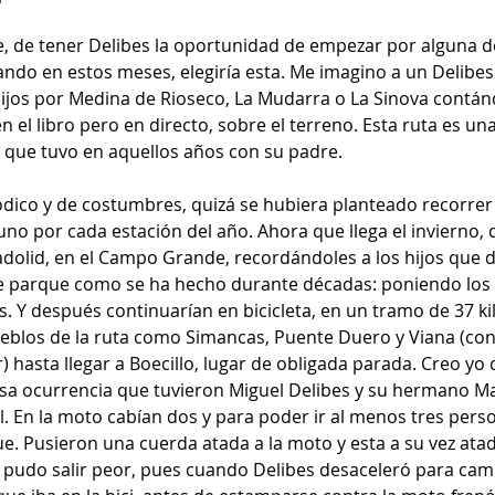
, de tener Delibes la oportunidad de empezar por alguna de 
do en estos meses, elegiría esta. Me imagino a un Delibes
jos por Medina de Rioseco, La Mudarra o La Sinova contánd
n el libro pero en directo, sobre el terreno. Esta ruta es una
ón que tuvo en aquellos años con su padre.
dico y de costumbres, quizá se hubiera planteado recorrer
uno por cada estación del año. Ahora que llega el invierno, 
dolid, en el Campo Grande, recordándoles a los hijos que 
ese parque como se ha hecho durante décadas: poniendo los
s. Y después continuarían en bicicleta, en un tramo de 37 ki
blos de la ruta como Simancas, Puente Duero y Viana (con 
) hasta llegar a Boecillo, lugar de obligada parada. Creo yo q
osa ocurrencia que tuvieron Miguel Delibes y su hermano Ma
. En la moto cabían dos y para poder ir al menos tres perso
ue. Pusieron una cuerda atada a la moto y esta a su vez ata
no pudo salir peor, pues cuando Delibes desaceleró para cam