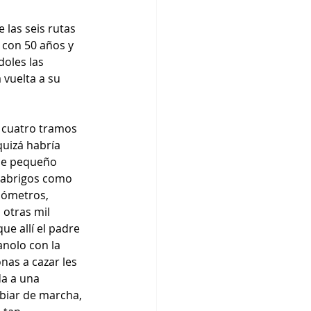
las seis rutas  
 con 50 años y 
oles las 
 vuelta a su 
 cuatro tramos 
quizá habría 
de pequeño 
 abrigos como 
lómetros, 
otras mil 
ue allí el padre 
nolo con la 
nas a cazar les 
da a una 
biar de marcha, 