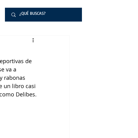
deportivas de 
se va a 
 y rabonas 
 un libro casi 
 como Delibes.