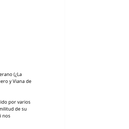
erano (¿La 
ero y Viana de 
rido por varios 
militud de su 
i nos 