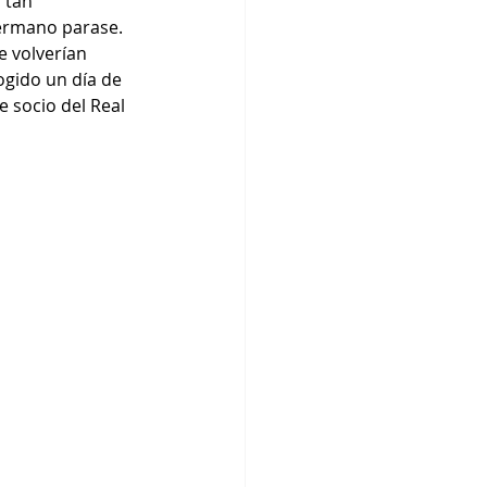
 tan 
ermano parase. 
se volverían 
ogido un día de 
e socio del Real 