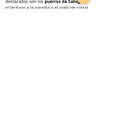
destacados son los 
puerros de Sahagún
, 
el lechazo a la parrilla o el pollo de corral.
Además, en el pueblo cercano de 
Sahagún se puede disfrutar de una gran 
oferta de bares y restaurantes para 
degustar los platos tradicionales de la 
Tierra de Campos de León.
Grajal cuenta con una gran historia de 
actividad vitivinícola, que sigue estando 
presente actualmente. De esta manera, 
son muy típicas las bodegas 
subterráneas en la mayoría de las casas 
de la localidad. El 
tempranillo
 y el 
prieto 
picudo 
son los vinos más característicos 
del municipio leonés.
En definitiva, Grajal de Campos es un 
pueblo con 
atractivos de todo tipo
: 
desde monumentales construcciones, 
como su castillo, hasta edificaciones con 
grandes historias tras sus muros. Sin 