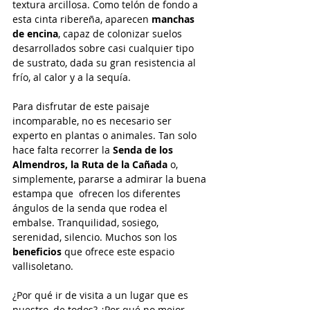
textura arcillosa. Como telón de fondo a 
esta cinta ribereña, aparecen 
manchas 
de encina
, capaz de colonizar suelos 
desarrollados sobre casi cualquier tipo 
de sustrato, dada su gran resistencia al 
frío, al calor y a la sequía.
Para disfrutar de este paisaje 
incomparable, no es necesario ser 
experto en plantas o animales. Tan solo 
hace falta recorrer la 
Senda de los 
Almendros, la Ruta de la Cañada
 o, 
simplemente, pararse a admirar la buena 
estampa que  ofrecen los diferentes 
ángulos de la senda que rodea el 
embalse. Tranquilidad, sosiego, 
serenidad, silencio. Muchos son los 
beneficios
 que ofrece este espacio 
vallisoletano.
¿Por qué ir de visita a un lugar que es 
nuestro, de todos? ¿Por qué no mejor 