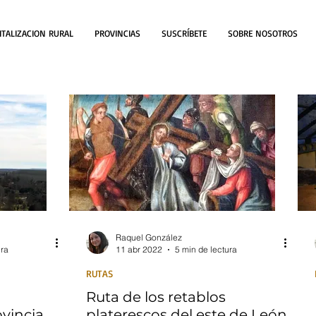
ITALIZACION RURAL
PROVINCIAS
SUSCRÍBETE
SOBRE NOSOTROS
Raquel González
ura
11 abr 2022
5 min de lectura
RUTAS
Ruta de los retablos
ovincia
platerescos del este de León,