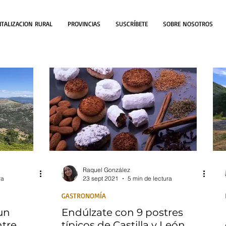
ITALIZACION RURAL
PROVINCIAS
SUSCRÍBETE
SOBRE NOSOTROS
Raquel González
ra
23 sept 2021
5 min de lectura
GASTRONOMÍA
un
Endúlzate con 9 postres
ntre
típicos de Castilla y León