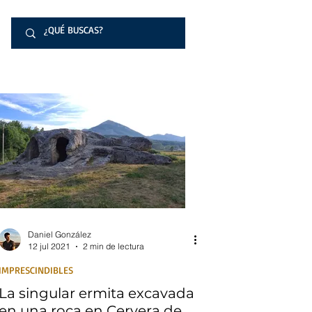
Daniel González
12 jul 2021
2 min de lectura
IMPRESCINDIBLES
La singular ermita excavada
en una roca en Cervera de