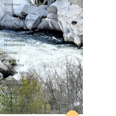
Románico
Gótico
Joyas inesperadas
Castillos
Programa de
Apertura de
Monumentos
Mudéjar
Iglesias y
monasterios
Los más leídos
Para viajeros
inconformistas
Destacada en
portada
Indumentaria
tradicional