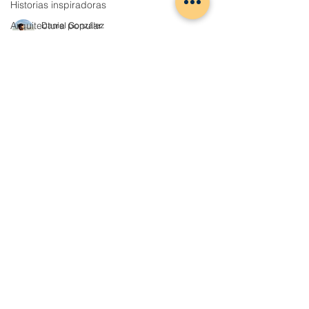
Historias inspiradoras
Arquitectura popular
Destacadas
secundarias
Daniel González
6 min de lectura
El Camino de los Franceses, un
viaje por los desconocidos
Arribes del Águeda
Descubre el increíble paisaje del cañón del
río Águeda y la historia de sus pueblos a
través del Camino de los Franceses en
Salamanca.