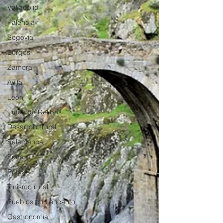
Valladolid
Palencia
Segovia
Burgos
Zamora
Ávila
León
Rutas de Delibes
Desarrollo rural
Salamanca
Soria
Rutas
Turismo rural
Pueblos con encanto
Gastronomía