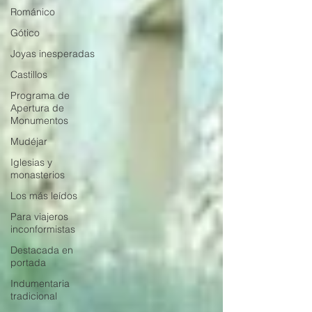
Románico
Gótico
Joyas inesperadas
Castillos
Programa de
Apertura de
Monumentos
Mudéjar
Iglesias y
monasterios
Los más leídos
Para viajeros
inconformistas
Destacada en
portada
Indumentaria
tradicional