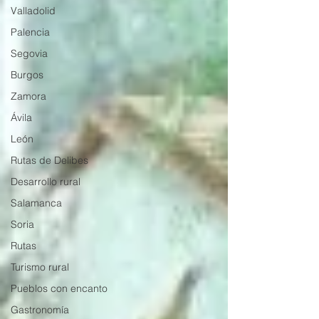
Valladolid
Palencia
Segovia
Burgos
Zamora
Ávila
León
Rutas de Delibes
Desarrollo rural
Salamanca
Soria
Rutas
Turismo rural
Pueblos con encanto
Gastronomía