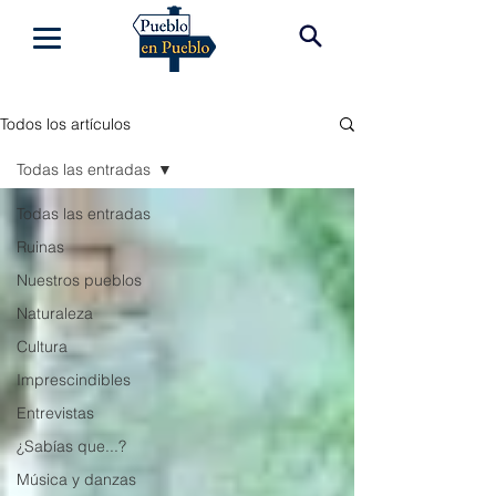
Todos los artículos
Todas las entradas
Todas las entradas
Ruinas
Nuestros pueblos
Naturaleza
Cultura
Imprescindibles
Entrevistas
¿Sabías que...?
Música y danzas