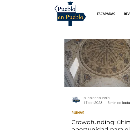
ESCAPADAS
REV
puebloenpueblo
17 oct 2023
3 min de lectu
RUINAS
Crowdfunding: últi
oportunidad para el