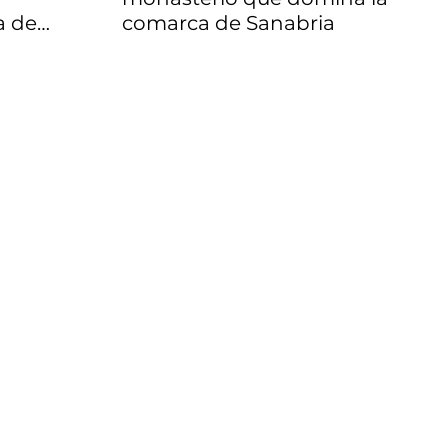
a de
comarca de Sanabria
en la