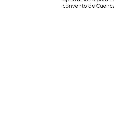
convento de Cuenc
Campos tras entrar 
Lista Roja