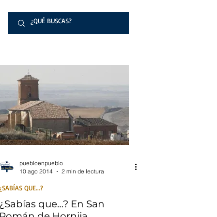
puebloenpueblo
10 ago 2014
2 min de lectura
¿SABÍAS QUE...?
¿Sabías que…? En San
Román de Hornija