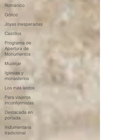
Románico
Gótico
Joyas inesperadas
Castillos
Programa de
Apertura de
Monumentos
Mudéjar
Iglesias y
monasterios
Los más leídos
Para viajeros
inconformistas
Destacada en
portada
Indumentaria
tradicional