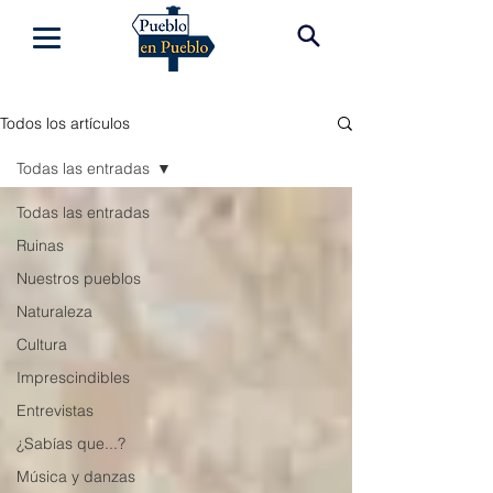
Todos los artículos
Todas las entradas
Todas las entradas
Ruinas
Nuestros pueblos
Naturaleza
Cultura
Imprescindibles
Entrevistas
¿Sabías que...?
Música y danzas