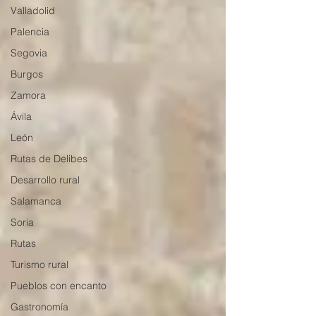
Valladolid
Palencia
Segovia
Burgos
Zamora
Ávila
León
Rutas de Delibes
Desarrollo rural
Salamanca
Soria
Rutas
Turismo rural
Pueblos con encanto
Gastronomía