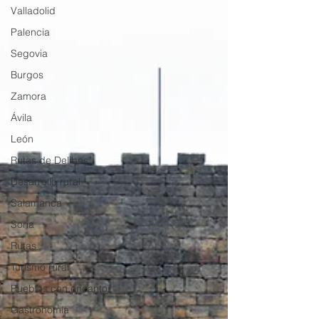
Valladolid
Palencia
Segovia
Burgos
Zamora
Ávila
León
Rutas de Delibes
Desarrollo rural
Salamanca
Soria
Rutas
Turismo rural
Pueblos con encanto
Gastronomía