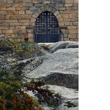
Románico
Gótico
Joyas inesperadas
Castillos
Programa de
Apertura de
Monumentos
Mudéjar
Iglesias y
monasterios
Los más leídos
Para viajeros
inconformistas
Destacada en
portada
Indumentaria
tradicional