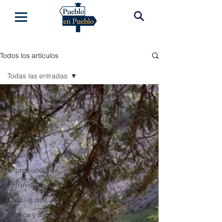
Todos los artículos
Todas las entradas
Todas las entradas
Ruinas
Nuestros pueblos
Naturaleza
Cultura
Imprescindibles
Entrevistas
¿Sabías que...?
Música y danzas