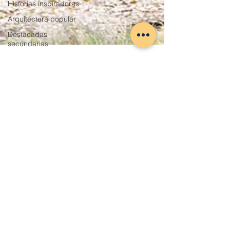
Historias inspiradoras
Arquitectura popular
Destacadas
secundarias
Rebeca Díez
2 min de lectura
La Fuentona, un lugar único de
aguas cristalinas en pleno
corazón de Soria
Este monumento natural ubicado en la
provincia de Soria es un escenario único en
España rodeado de páramos, cárcavas y
desfiladeros calizos.