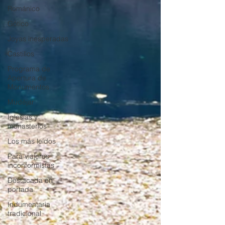
Románico
Gótico
Joyas inesperadas
Castillos
Programa de
Apertura de
Monumentos
Mudéjar
Iglesias y
monasterios
Los más leídos
Para viajeros
inconformistas
Destacada en
portada
Indumentaria
tradicional