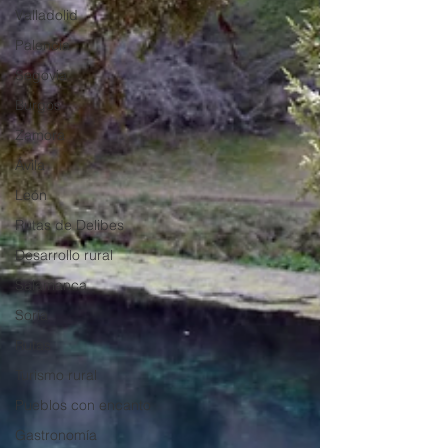
Valladolid
Palencia
Segovia
Burgos
Zamora
Ávila
León
Rutas de Delibes
Desarrollo rural
Salamanca
Soria
Rutas
Turismo rural
Pueblos con encanto
Gastronomía