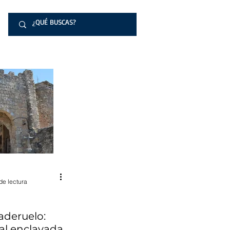
de lectura
aderuelo:
al enclavada