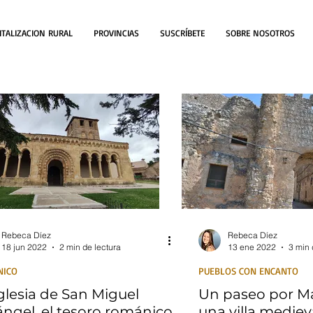
ITALIZACION RURAL
PROVINCIAS
SUSCRÍBETE
SOBRE NOSOTROS
Rebeca Díez
Rebeca Díez
18 jun 2022
2 min de lectura
13 ene 2022
3 min 
NICO
PUEBLOS CON ENCANTO
glesia de San Miguel
Un paseo por M
ángel, el tesoro románico
una villa mediev