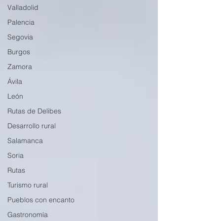
Valladolid
Palencia
Segovia
Burgos
Zamora
Ávila
León
Rutas de Delibes
Desarrollo rural
Salamanca
Soria
Rutas
Turismo rural
Pueblos con encanto
Gastronomía