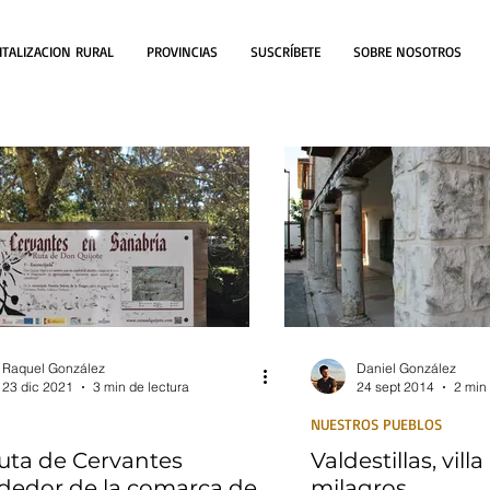
ITALIZACION RURAL
PROVINCIAS
SUSCRÍBETE
SOBRE NOSOTROS
Raquel González
Daniel González
23 dic 2021
3 min de lectura
24 sept 2014
2 min 
NUESTROS PUEBLOS
ruta de Cervantes
Valdestillas, villa
ededor de la comarca de
milagros