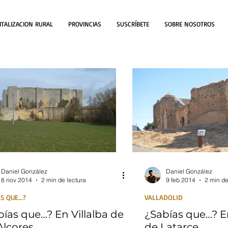
ITALIZACION RURAL
PROVINCIAS
SUSCRÍBETE
SOBRE NOSOTROS
Daniel González
Daniel González
8 nov 2014
2 min de lectura
9 feb 2014
2 min de
S QUE...?
VALLADOLID
bías que…? En Villalba de
¿Sabías que…? E
Alcores
de Latarce