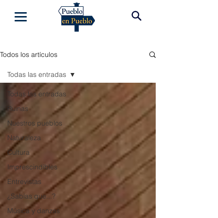
Todos los artículos
Todas las entradas
Todas las entradas
Ruinas
Nuestros pueblos
Naturaleza
Cultura
Imprescindibles
Entrevistas
¿Sabías que...?
Música y danzas