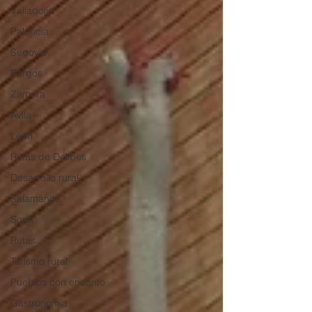
Valladolid
Palencia
Segovia
Burgos
Zamora
Ávila
León
Rutas de Delibes
Desarrollo rural
Salamanca
Soria
Rutas
Turismo rural
Pueblos con encanto
Gastronomía