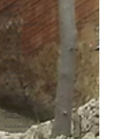
Románico
Gótico
Joyas inesperadas
Castillos
Programa de
Apertura de
Monumentos
Mudéjar
Iglesias y
monasterios
Los más leídos
Para viajeros
inconformistas
Destacada en
portada
Indumentaria
tradicional