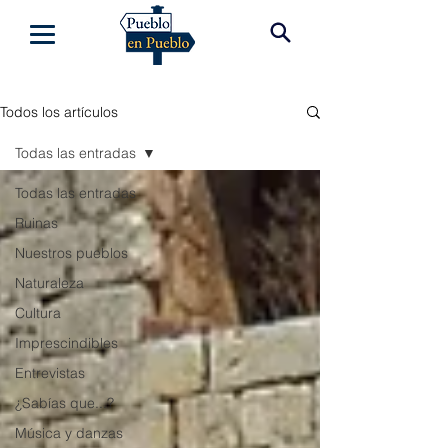
Todos los artículos
Todas las entradas
Todas las entradas
Ruinas
Nuestros pueblos
Naturaleza
Cultura
Imprescindibles
Entrevistas
¿Sabías que...?
Música y danzas