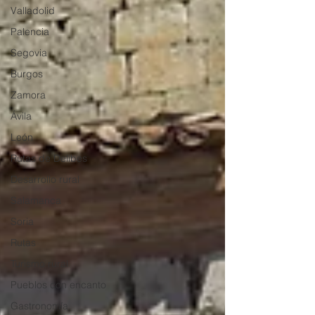
Valladolid
Palencia
Segovia
Burgos
Zamora
Ávila
León
Rutas de Delibes
Desarrollo rural
Salamanca
Soria
Rutas
Turismo rural
Pueblos con encanto
Gastronomía