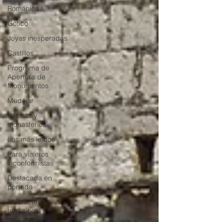
Románico
Gótico
Joyas inesperadas
Castillos
Programa de
Apertura de
Monumentos
Mudéjar
Iglesias y
monasterios
Los más leídos
Para viajeros
inconformistas
Destacada en
portada
Indumentaria
tradicional