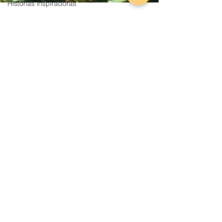
Historias inspiradoras
Arquitectura popular
Destacadas
secundarias
Rebeca Díez
2 min de lectura
Villardefrades, un tesoro en el
corazón de Tierra de Campos
La provincia de Valladolid está salpicada
de auténticas joyas patrimoniales, vestigios
históricos que atestiguan la riqueza cultural
de...