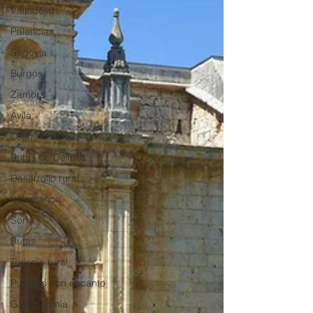
Valladolid
Palencia
Segovia
Burgos
Zamora
Ávila
León
Rutas de Delibes
Desarrollo rural
Salamanca
Soria
Rutas
Turismo rural
Pueblos con encanto
Gastronomía