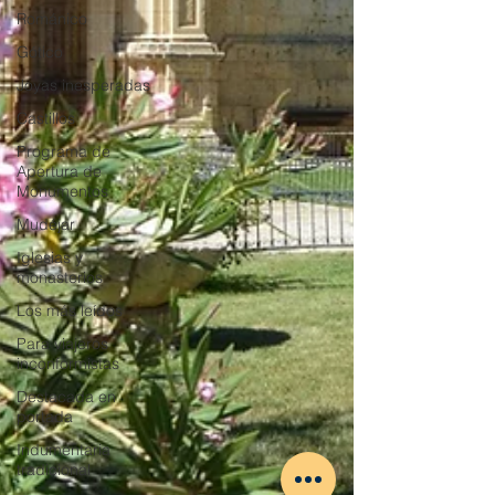
Románico
Gótico
Joyas inesperadas
Castillos
Programa de
Apertura de
Monumentos
Mudéjar
Iglesias y
monasterios
Los más leídos
Para viajeros
inconformistas
Destacada en
portada
Indumentaria
tradicional