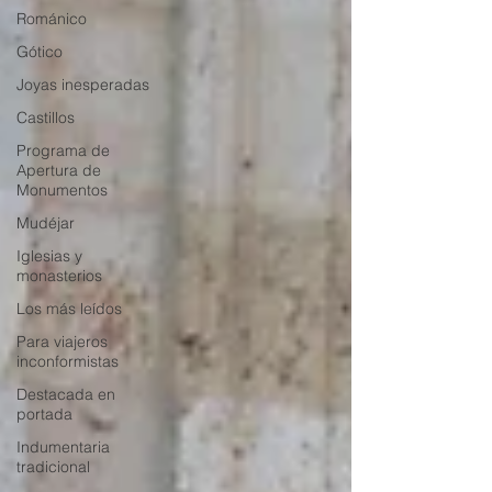
Románico
Gótico
Joyas inesperadas
Castillos
Programa de
Apertura de
Monumentos
Mudéjar
Iglesias y
monasterios
Los más leídos
Para viajeros
inconformistas
Destacada en
portada
Indumentaria
tradicional