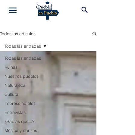
Todos los artículos
Todas las entradas
Todas las entradas
Ruinas
Nuestros pueblos
Naturaleza
Cultura
Imprescindibles
Entrevistas
¿Sabías que...?
Música y danzas