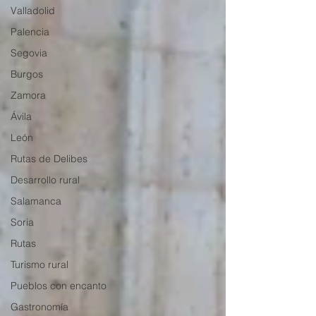
Valladolid
Palencia
Segovia
Burgos
Zamora
Ávila
León
Rutas de Delibes
Desarrollo rural
Salamanca
Soria
Rutas
Turismo rural
Pueblos con encanto
Gastronomía