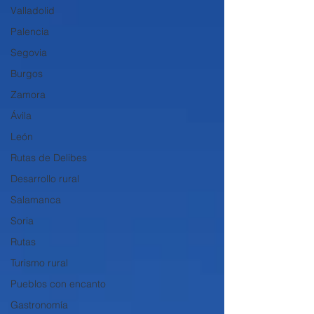
Valladolid
Palencia
Segovia
Burgos
Zamora
Ávila
León
Rutas de Delibes
Desarrollo rural
Salamanca
Soria
Rutas
Turismo rural
Pueblos con encanto
Gastronomía