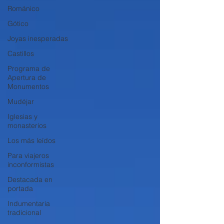
Románico
Gótico
Joyas inesperadas
Castillos
Programa de
Apertura de
Monumentos
Mudéjar
Iglesias y
monasterios
Los más leídos
Para viajeros
inconformistas
Destacada en
portada
Indumentaria
tradicional