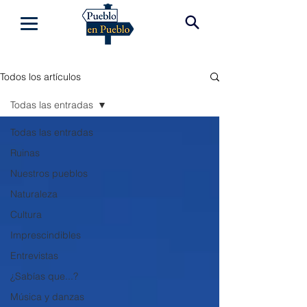
Todos los artículos
Todas las entradas
Todas las entradas
Ruinas
Nuestros pueblos
Naturaleza
Cultura
Imprescindibles
Entrevistas
¿Sabías que...?
Música y danzas