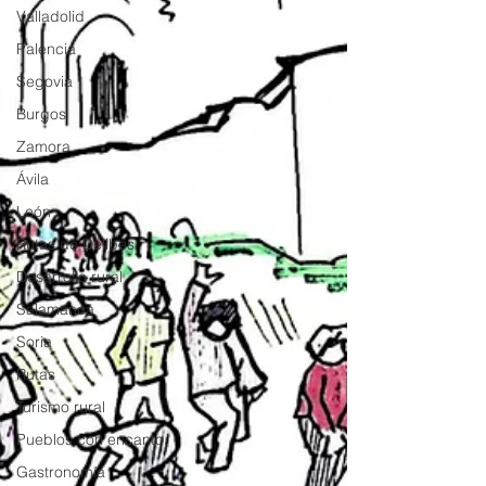
Valladolid
Palencia
Segovia
Burgos
Zamora
Ávila
León
Rutas de Delibes
Desarrollo rural
Salamanca
Soria
Rutas
Turismo rural
Pueblos con encanto
Gastronomía