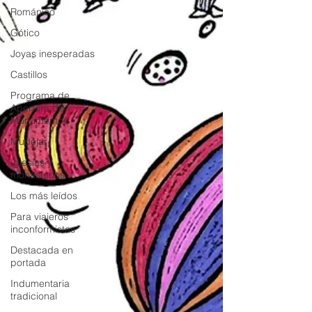
Románico
Gótico
Joyas inesperadas
Castillos
Programa de
Apertura de
Monumentos
Mudéjar
Iglesias y
monasterios
Los más leídos
Para viajeros
inconformistas
Destacada en
portada
Indumentaria
tradicional