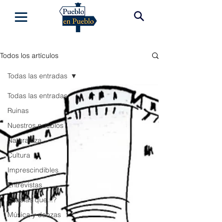
Todos los artículos
Todas las entradas
Todas las entradas
Ruinas
Nuestros pueblos
Naturaleza
Cultura
Imprescindibles
Entrevistas
¿Sabías que...?
Música y danzas