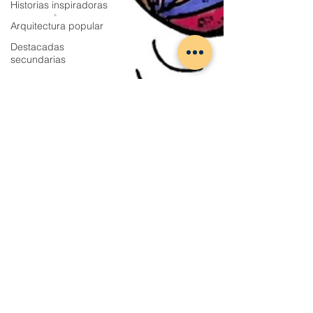
Historias inspiradoras
Arquitectura popular
Destacadas
secundarias
Pilar Martínez
6 min de lectura
En Cuéllar, los huevos en
Pascua no se comen, se ruedan
O al menos así era hace años, cuando los
niños para divertirse hacían rodar
literalmente un huevo cocido por una
cuesta, además de pintarlos