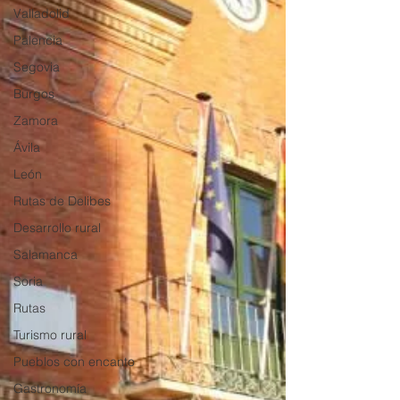
Valladolid
Palencia
Segovia
Burgos
Zamora
Ávila
León
Rutas de Delibes
Desarrollo rural
Salamanca
Soria
Rutas
Turismo rural
Pueblos con encanto
Gastronomía