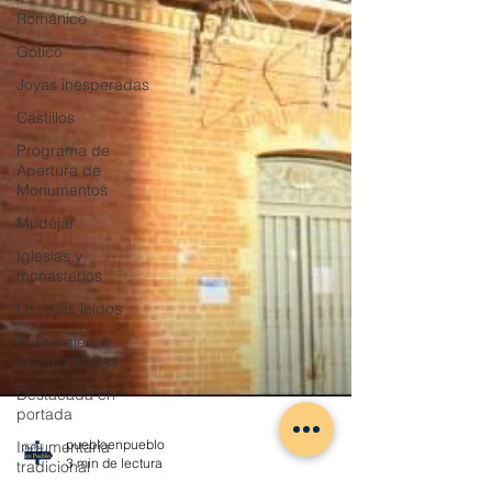
Románico
Gótico
Joyas inesperadas
Castillos
Programa de
Apertura de
Monumentos
Mudéjar
Iglesias y
monasterios
Los más leídos
Para viajeros
inconformistas
Destacada en
portada
Indumentaria
tradicional