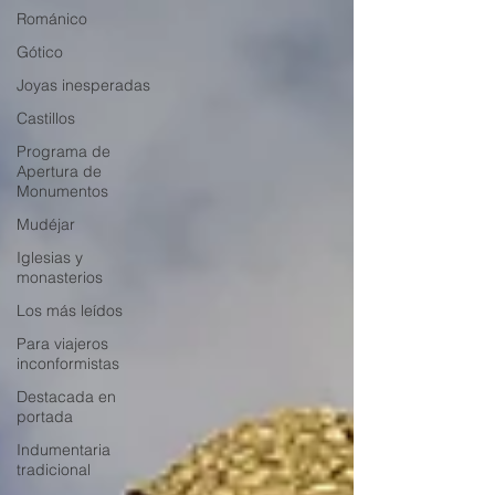
Románico
Gótico
Joyas inesperadas
Castillos
Programa de
Apertura de
Monumentos
Mudéjar
Iglesias y
monasterios
Los más leídos
Para viajeros
inconformistas
Destacada en
portada
Indumentaria
tradicional