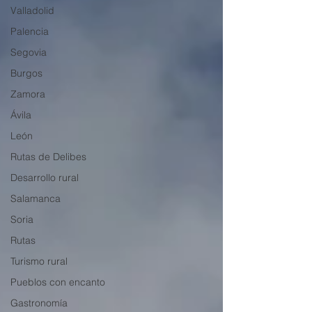
Valladolid
Palencia
Segovia
Burgos
Zamora
Ávila
León
Rutas de Delibes
Desarrollo rural
Salamanca
Soria
Rutas
Turismo rural
Pueblos con encanto
Gastronomía