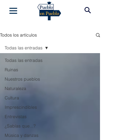
Todos los artículos
Todas las entradas
Todas las entradas
Ruinas
Nuestros pueblos
Naturaleza
Cultura
Imprescindibles
Entrevistas
¿Sabías que...?
Música y danzas