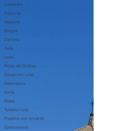
Valladolid
Palencia
Segovia
Burgos
Zamora
Ávila
León
Rutas de Delibes
Desarrollo rural
Salamanca
Soria
Rutas
Turismo rural
Pueblos con encanto
Gastronomía