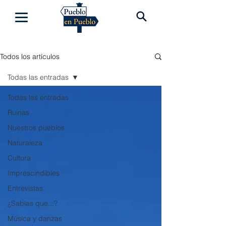
Todos los artículos
Todas las entradas
Todas las entradas
Ruinas
Nuestros pueblos
Naturaleza
Cultura
Imprescindibles
Entrevistas
¿Sabías que...?
Música y danzas