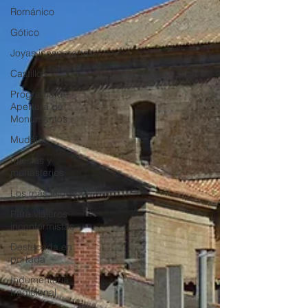
Románico
Gótico
Joyas inesperadas
Castillos
Programa de
Apertura de
Monumentos
Mudéjar
Iglesias y
monasterios
Los más leídos
Para viajeros
inconformistas
Destacada en
portada
Indumentaria
tradicional